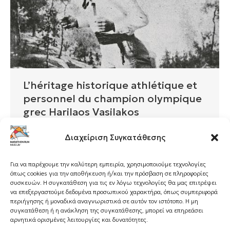
L’héritage historique athlétique et
personnel du champion olympique
grec Harilaos Vasilakos
Collections
Par
admin
janvier 16, 2025
Διαχείριση Συγκατάθεσης
Les reliques sportives et personnelles du
deuxième champion olympique de l’histoire du
Για να παρέχουμε την καλύτερη εμπειρία, χρησιμοποιούμε τεχνολογίες
marathon d’Athènes en 1896 ornent le musée
όπως cookies για την αποθήκευση ή/και την πρόσβαση σε πληροφορίες
de la route du marathon. Les objets exposés
συσκευών. Η συγκατάθεση για τις εν λόγω τεχνολογίες θα μας επιτρέψει
να επεξεργαστούμε δεδομένα προσωπικού χαρακτήρα, όπως συμπεριφορά
ont été offerts par la famille du glorieux
περιήγησης ή μοναδικά αναγνωριστικά σε αυτόν τον ιστότοπο. Η μη
marathonien.
συγκατάθεση ή η ανάκληση της συγκατάθεσης, μπορεί να επηρεάσει
αρνητικά ορισμένες λειτουργίες και δυνατότητες.