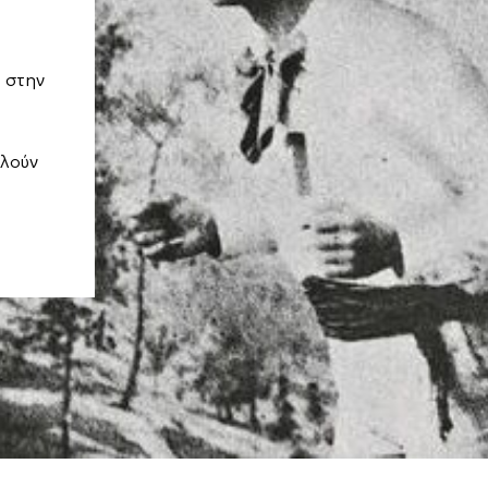
 στην
λούν