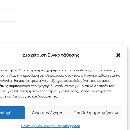
Διαχείριση Συγκατάθεσης
χουμε την καλύτερη εμπειρία, χρησιμοποιούμε τεχνολογίες όπως cookies για
υση ή/και την πρόσβαση σε πληροφορίες συσκευών. Η συγκατάθεση για τις
νολογίες θα μας επιτρέψει να επεξεργαστούμε δεδομένα προσωπικού
όπως συμπεριφορά περιήγησης ή μοναδικά αναγνωριστικά σε αυτόν τον
 μη συγκατάθεση ή η ανάκληση της συγκατάθεσης, μπορεί να επηρεάσει
ισμένες λειτουργίες και δυνατότητες.
οδοχή
Δεν αποδέχομαι
Προβολή προτιμήσεων
WEB DESIGN BY
DESIGN CODE
Πολιτική Cookies
Δήλωση Απορρήτου