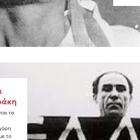
ι
ράκη
ται τα
ηγόρη
με το