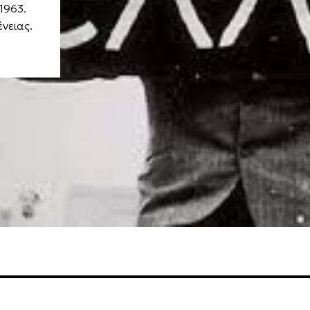
1963.
νειας.