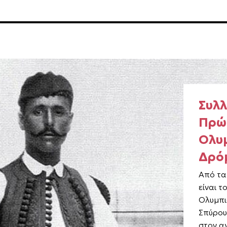
Συλλ
Πρώ
Ολυ
Δρό
Από τα
είναι τ
Ολυμπι
Σπύρου
στον α