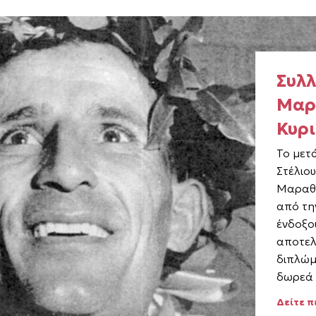
Συλλ
Μαρ
Κυρι
To μετά
Στέλιο
Μαραθω
από τη
ένδοξο
αποτελ
διπλώμ
δωρεά 
Δείτε 