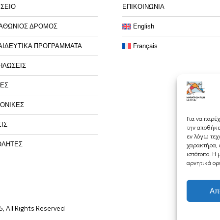
ΣΕΙΟ
ΕΠΙΚΟΙΝΩΝΙΑ
ΑΘΩΝΙΟΣ ΔΡΟΜΟΣ
English
ΑΙΔΕΥΤΙΚΑ ΠΡΟΓΡΑΜΜΑΤΑ
Français
ΗΛΩΣΕΙΣ
ΕΣ
ΟΝΙΚΕΣ
Για να παρέ
ΙΣ
την αποθήκε
εν λόγω τεχ
ΘΛΗΤΕΣ
χαρακτήρα, 
ιστότοπο. Η
αρνητικά ορ
Απ
, All Rights Reserved