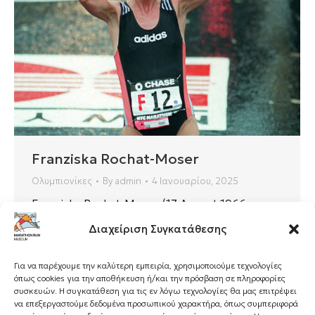
Franziska Rochat-Moser
Ολυμπιονίκες
By
admin
4 Ιανουαρίου, 2025
Franziska Rochat-Moser (17 August 1966
Crissier, Switzerland – 7 March 2002 Les
Διαχείριση Συγκατάθεσης
Diablerets, Vaud) was a long-distance runner
from Switzerland, who represented her native
Για να παρέχουμε την καλύτερη εμπειρία, χρησιμοποιούμε τεχνολογίες
country at two consecutive Summer Olympics,
όπως cookies για την αποθήκευση ή/και την πρόσβαση σε πληροφορίες
starting in 1992. She won the 1997 New York
συσκευών. Η συγκατάθεση για τις εν λόγω τεχνολογίες θα μας επιτρέψει
να επεξεργαστούμε δεδομένα προσωπικού χαρακτήρα, όπως συμπεριφορά
City Marathon. Moser was a lawyer by