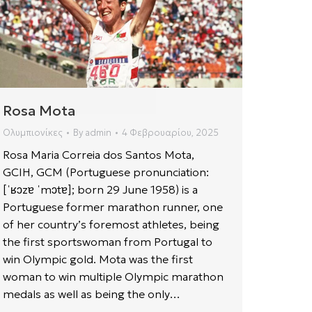
Rosa Mota
Ολυμπιονίκες
By
admin
4 Φεβρουαρίου, 2025
Rosa Maria Correia dos Santos Mota,
GCIH, GCM (Portuguese pronunciation:
[ˈʁɔzɐ ˈmɔtɐ]; born 29 June 1958) is a
Portuguese former marathon runner, one
of her country’s foremost athletes, being
the first sportswoman from Portugal to
win Olympic gold. Mota was the first
woman to win multiple Olympic marathon
medals as well as being the only…