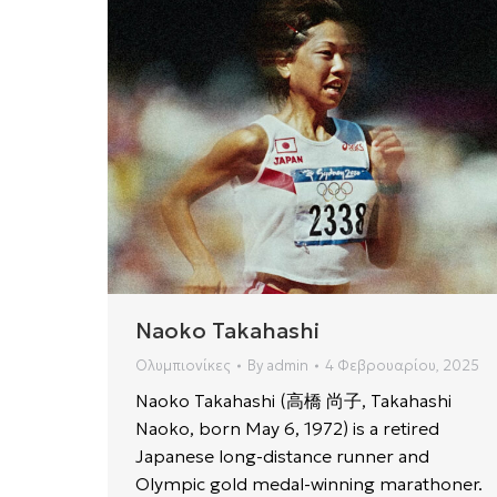
Naoko Takahashi
Ολυμπιονίκες
By
admin
4 Φεβρουαρίου, 2025
Naoko Takahashi (高橋 尚子, Takahashi
Naoko, born May 6, 1972) is a retired
Japanese long-distance runner and
Olympic gold medal-winning marathoner.