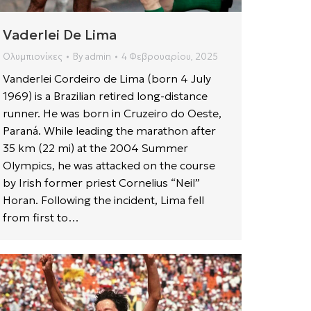
Vaderlei De Lima
Ολυμπιονίκες
By
admin
4 Φεβρουαρίου, 2025
Vanderlei Cordeiro de Lima (born 4 July
1969) is a Brazilian retired long-distance
runner. He was born in Cruzeiro do Oeste,
Paraná. While leading the marathon after
35 km (22 mi) at the 2004 Summer
Olympics, he was attacked on the course
by Irish former priest Cornelius “Neil”
Horan. Following the incident, Lima fell
from first to…