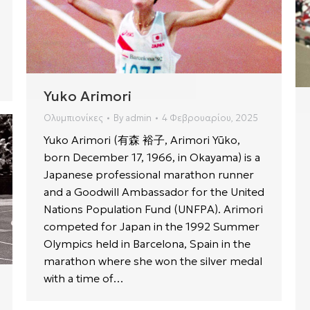
Yuko Arimori
Ολυμπιονίκες
By
admin
4 Φεβρουαρίου, 2025
Yuko Arimori (有森 裕子, Arimori Yūko,
born December 17, 1966, in Okayama) is a
Japanese professional marathon runner
and a Goodwill Ambassador for the United
Nations Population Fund (UNFPA). Arimori
competed for Japan in the 1992 Summer
Olympics held in Barcelona, Spain in the
marathon where she won the silver medal
with a time of…