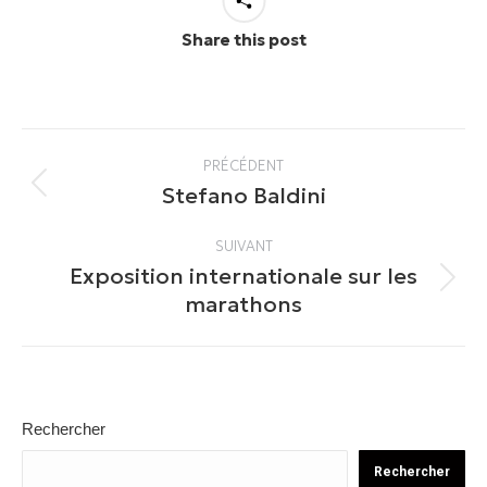
Share this post
Navigation
PRÉCÉDENT
article
Stefano Baldini
Article
précédent
SUIVANT
:
Exposition internationale sur les
Article
marathons
suivant
:
Rechercher
Rechercher